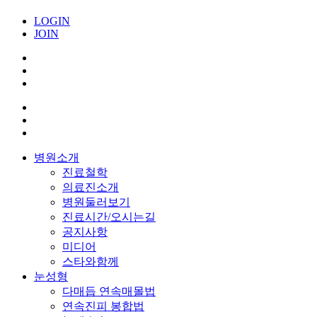
LOGIN
JOIN
병원소개
진료철학
의료진소개
병원둘러보기
진료시간/오시는길
공지사항
미디어
스타와함께
눈성형
다매듭 연속매몰법
연속진피 봉합법