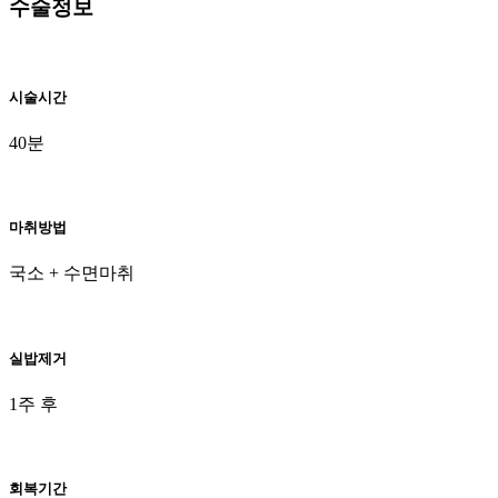
수술정보
시술시간
40분
마취방법
국소 + 수면마취
실밥제거
1주 후
회복기간