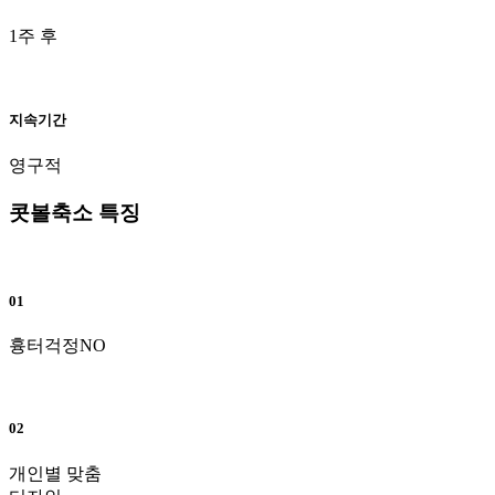
1주 후
지속기간
영구적
콧볼축소 특징
01
흉터걱정NO
02
개인별 맞춤