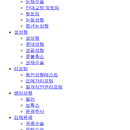
눈재수술
인대교정 앞트임
뒷트임
눈밑성형
중년눈성형
코성형
코성형
콧대성형
코끝성형
콧볼축소
코재수술
리프팅
동안성형테스트
오메가리프팅
절개식안면리프팅
쁘띠성형
필러
보톡스
윤곽주사
입체윤곽
귀족수술
무턱수술