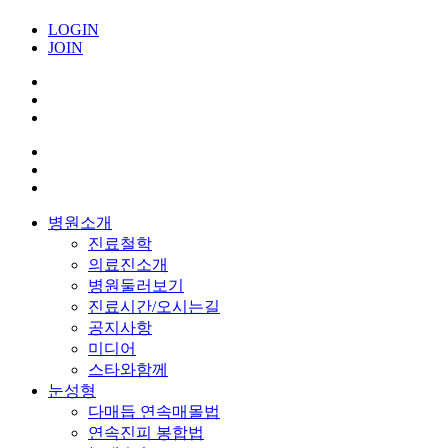
LOGIN
JOIN
병원소개
진료철학
의료진소개
병원둘러보기
진료시간/오시는길
공지사항
미디어
스타와함께
눈성형
다매듭 연속매몰법
연속진피 봉합법