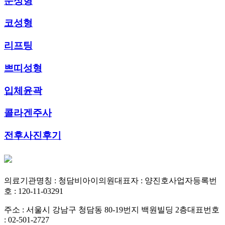
눈성형
코성형
리프팅
쁘띠성형
입체윤곽
콜라겐주사
전후사진후기
의료기관명칭 : 청담비아이의원
대표자 : 양진호
사업자등록번
호 : 120-11-03291
주소 : 서울시 강남구 청담동 80-19번지 백원빌딩 2층
대표번호
: 02-501-2727