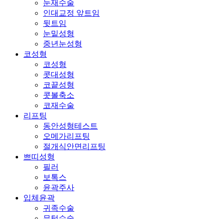
눈재수술
인대교정 앞트임
뒷트임
눈밑성형
중년눈성형
코성형
코성형
콧대성형
코끝성형
콧볼축소
코재수술
리프팅
동안성형테스트
오메가리프팅
절개식안면리프팅
쁘띠성형
필러
보톡스
윤곽주사
입체윤곽
귀족수술
무턱수술